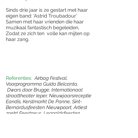
Sinds drie jaar is ze gestart met haar
eigen band: 'Astrid Troubadour'
Samen met haar vrienden die haar
muzikaal fantastisch begeleiden,
Zodat ze zich ten volle kan mijten op
haar zang.
Referenties:
Airbag Festival,
Voorprogramma Guido Belcanto,
Dwars door Brugge, Internationaal
straattheater Ieper, Nieuwjaarsreceptie
Eandis, Kerstmarkt De Panne, Sint-
Bernardusfeesten Nieuwpoort, Artiest
zoekt Feestneus, Leopoldsfeesten, ,
Bazaar Ieper, Diksmuide Ademt
Culinaer, Love Artre, Oesterfeesten,
Champagne in de Duinen,
straattheater aan zee, Koksijde Fly-In,